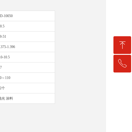
D-10050
0.5
9-51
ꁸ
.375-1.396
.0-10.5
ꂅ
回到顶部
7
0～110
13144222660
12个
抛光 涂料