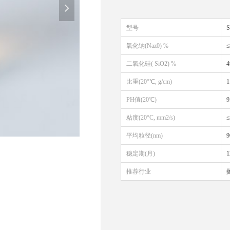
넲
型号
S
氧化钠(Naz0) %
≤
二氧化硅( SiO2) %
4
比重(20°℃, g/cm)
1
PH值(20℃)
9
粘度(20°C, mm2/s)
≤
平均粒径(nm)
9
稳定期(月)
推荐行业