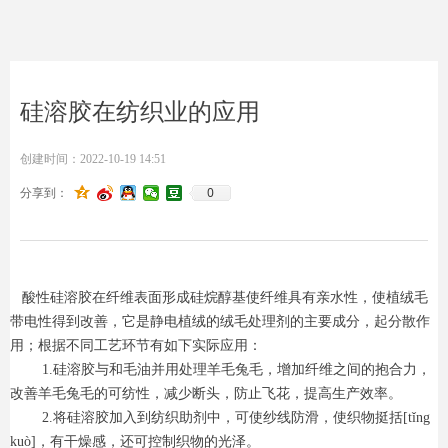
硅溶胶在纺织业的应用
创建时间：
2022-10-19
14:51
0
分享到：
酸性硅溶胶在纤维表面形成硅烷醇基使纤维具有亲水性，使植绒毛
带电性得到改善，它是静电植绒的绒毛处理剂的主要成分，起分散作
用；根据不同工艺环节有如下实际应用：
1.硅溶胶与和毛油并用处理羊毛兔毛，增加纤维之间的抱合力，
改善羊毛兔毛的可纺性，减少断头，防止飞花，提高生产效率。
2.将硅溶胶加入到纺织助剂中，可使纱线防滑，使织物挺括[tǐng
kuò]，有干燥感，还可控制织物的光泽。