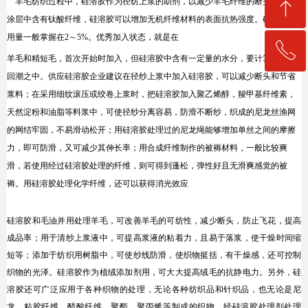
ꁸ
羊毛纺织过程中，硅溶胶作为径纺上浆的助剂，以减少羊毛纤维的断头率。在
涂层中含有钛酸纤维，硅溶胶可以增加无机纤维材料的表面抗热强度。硅溶胶的
用量一般掌握在2～5%。优秀加入状态，就是在
ꂅ
回到顶部
羊毛和精短毛，首次开始时加入，但硅溶胶中含有一定量的水分，要计算到上机
回潮之中。供应硅溶胶企业建议在径纱上浆中加入硅溶胶，可以减少断头和节省
13144222660
浆料；在采用细纹滚压或绞卷上浆时，把硅溶胶加入聚乙烯醇，羧甲基纤维素，
天然淀粉和油脂等料浆中，可使径纱分离容易，防滑不断纱，织成的尼龙丝渔网
的网结牢固，不易滑动松开；用硅溶胶处理过的尼龙绳能够增加单丝之间的摩擦
力，即可防滑，又可减少其伸长率；用合成纤维制作的被褥材料，一般比较爽
滑，若使用经过硅溶胶处理的纤维，则可得到蓬松，弹性好且无滑爽感觉的被
褥。用硅溶胶处理化学纤维，还可以获得消光效应
硅溶胶和毛油并用处理羊毛，可改善羊毛的可纺性，减少断头，防止飞花，提高
成品率；用于清纱上浆液中，可提高浆液的粘着力，且易于落浆，使干燥时间缩
短等；添加于纺织用树脂中，可使纱线防滑，使织物挺括，有干燥感，还可控制
织物的光泽。硅溶胶作为植绒添加剂用，可大大提高绒毛的抗静电力。另外，硅
溶胶还可广泛应用于各种织物的处理，无论各种纺织品和针织品，也无论是尼
龙、粘胶纤维、醋酸纤维、聚酯、聚丙烯等制成的织物，经硅溶胶处理剂处理